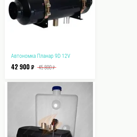
Автономка Планар 9D 12V
42 900
₽
45 800
₽