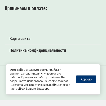
Принимаем к оплате:
Карта сайта
Политика конфиденциальности
Этот сайт использует cookie-файлы и
другие технологии для улучшения его
2026 “Autonomka-spb” все права защищены.
работы. Продолжая работу с сайтом, Вы
Хорошо
разрешаете использование cookie-файлов.
Не является публичной офертой
Вы всегда можете отключить файлы cookie в
настройках Вашего браузера.
Данный сайт защищён с помощью Yandex SmartCaptcha.