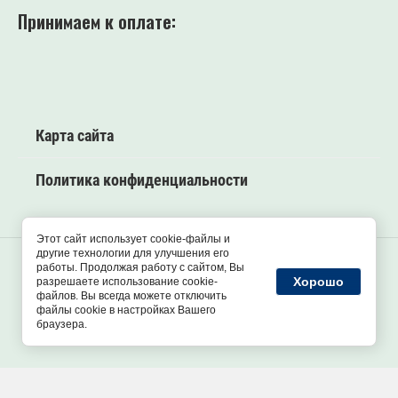
Принимаем к оплате:
Карта сайта
Политика конфиденциальности
Этот сайт использует cookie-файлы и
другие технологии для улучшения его
работы. Продолжая работу с сайтом, Вы
2026 “Autonomka-spb” все права защищены.
Хорошо
разрешаете использование cookie-
файлов. Вы всегда можете отключить
Не является публичной офертой
файлы cookie в настройках Вашего
браузера.
Данный сайт защищён с помощью Yandex SmartCaptcha.